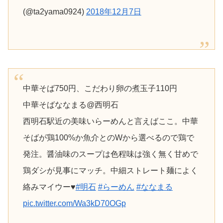
(@ta2yama0924)
2018年12月7日
中華そば750円、こだわり卵の煮玉子110円
中華そばななまる@西明石
西明石駅近の美味いらーめんと言えばここ。中華
そばが鶏100%か魚介とのWから選べるので鶏で
発注。醤油味のスープは色程味は強く無く甘めで
鶏ダシが見事にマッチ。中細ストレート麺によく
絡みマイウー♥️
#明石
#らーめん
#ななまる
pic.twitter.com/Wa3kD70OGp