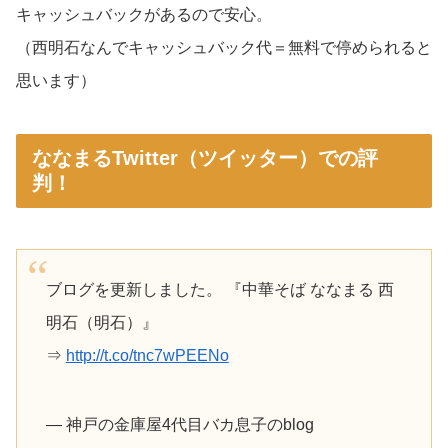
キャッシュバックがあるので安心。
（西明石なんでキャッシュバック代＝無料で停められると
思います）
ななまるTwitter（ツイッター）での評
判！
ブログを更新しました。 『中華そば ななまる 西
明石（明石）』
⇒
http://t.co/tnc7wPEENo
— 神戸の金庫屋4代目バカ息子のblog