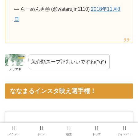
— らーめん男㊥ (@watarujin1110)
2018年11月8
日
魚介類スープ評判いいですね(^q^)
ノリマネ
ななまるインスタ映え選手権！
メニュー
ホーム
検索
トップ
サイドバー